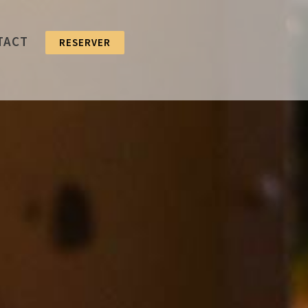
TACT
RESERVER