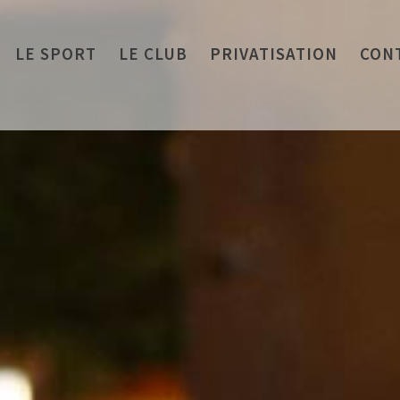
LE SPORT
LE CLUB
PRIVATISATION
CON